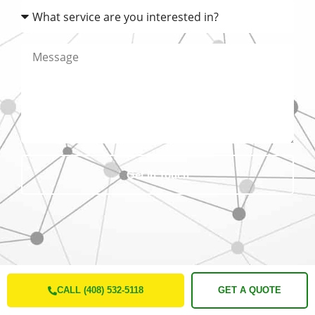
Get In Touch
CALL (408) 532-5118
GET A QUOTE