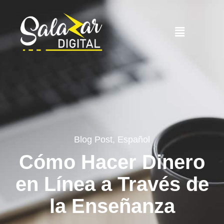
Blog Post
,
Español
Cómo Hacer Dinero
en Línea a Través de
la Enseñanza