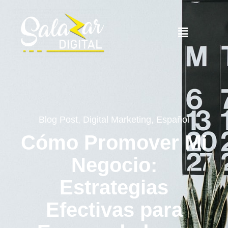
Blog Post
,
Digital Marketing
,
Español
Cómo Promover Mi
Negocio:
Estrategias
Efectivas para