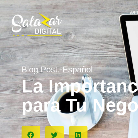
WE
Blog Post
,
Español
La Importanc
para Tu Nego