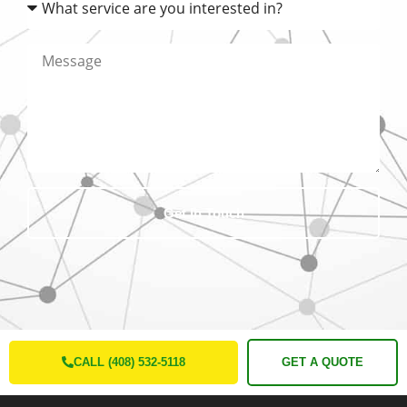
Get In Touch
CALL (408) 532-5118
GET A QUOTE