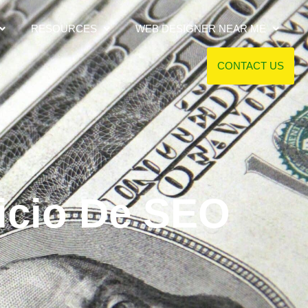
RESOURCES
WEB DESIGNER NEAR ME
CONTACT US
icio De SEO