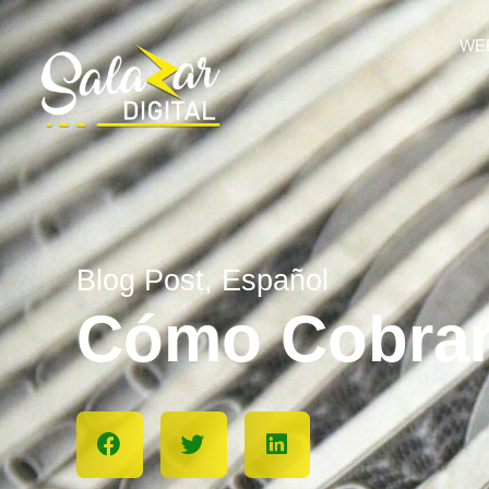
WE
Blog Post
,
Español
Cómo Cobram