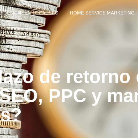
B DESIGN
LOCAL SEO
HOME SERVICE MARKETING
lazo de retorno
n SEO, PPC y ma
es?