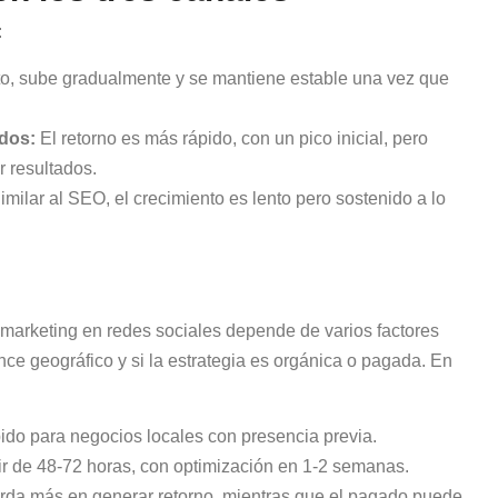
:
to, sube gradualmente y se mantiene estable una vez que
dos:
El retorno es más rápido, con un pico inicial, pero
r resultados.
imilar al SEO, el crecimiento es lento pero sostenido a lo
 marketing en redes sociales depende de varios factores
nce geográfico y si la estrategia es orgánica o pagada. En
ido para negocios locales con presencia previa.
ir de 48-72 horas, con optimización en 1-2 semanas.
rda más en generar retorno, mientras que el pagado puede