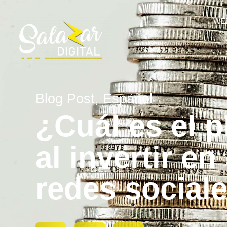
WE
Blog Post
,
Español
¿Cuál es el p
al invertir e
redes social